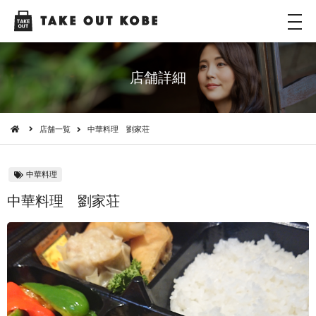
メ
ニ
ュ
ー
店舗詳細
店舗一覧
中華料理 劉家荘
中華料理
中華料理 劉家荘