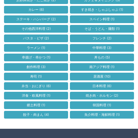
お好み焼き・たこ焼き
(2)
カフェ＆ダイニング
(3)
カレー
(6)
すき焼き・しゃぶしゃぶ
(1)
ステーキ・ハンバーグ
(2)
スペイン料理
(1)
その他西洋料理
(2)
そば・うどん・麺類
(1)
パスタ・ピザ
(2)
フレンチ
(2)
ラーメン
(1)
中華料理
(3)
串揚げ・串かつ
(1)
丼もの
(5)
創作料理
(3)
南アジア料理
(1)
寿司
(1)
居酒屋
(10)
弁当・おにぎり
(6)
日本料理
(6)
洋食・欧風料理
(1)
焼き肉・ホルモン
(2)
郷土料理
(1)
韓国料理
(1)
餃子・肉まん
(4)
魚介料理・海鮮料理
(1)